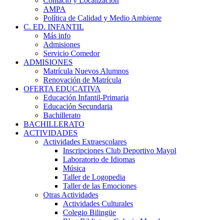
Contacto y Localización
AMPA
Política de Calidad y Medio Ambiente
C. ED. INFANTIL
Más info
Admisiones
Servicio Comedor
ADMISIONES
Matrícula Nuevos Alumnos
Renovación de Matrícula
OFERTA EDUCATIVA
Educación Infantil-Primaria
Educación Secundaria
Bachillerato
BACHILLERATO
ACTIVIDADES
Actividades Extraescolares
Inscripciones Club Deportivo Mayol
Laboratorio de Idiomas
Música
Taller de Logopedia
Taller de las Emociones
Otras Actividades
Actividades Culturales
Colegio Bilingüe