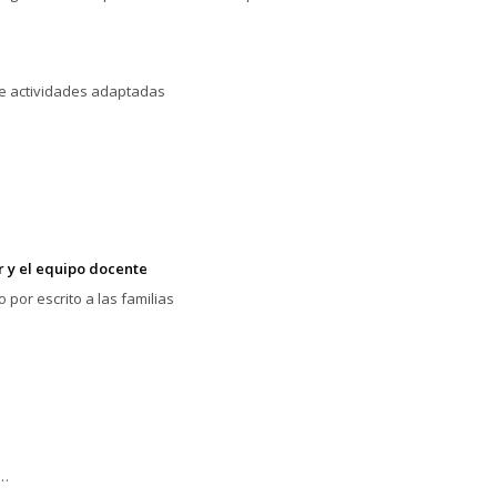
 de actividades adaptadas
r y el equipo docente
por escrito a las familias
r…