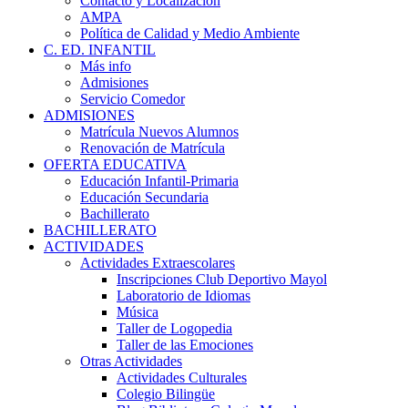
Contacto y Localización
AMPA
Política de Calidad y Medio Ambiente
C. ED. INFANTIL
Más info
Admisiones
Servicio Comedor
ADMISIONES
Matrícula Nuevos Alumnos
Renovación de Matrícula
OFERTA EDUCATIVA
Educación Infantil-Primaria
Educación Secundaria
Bachillerato
BACHILLERATO
ACTIVIDADES
Actividades Extraescolares
Inscripciones Club Deportivo Mayol
Laboratorio de Idiomas
Música
Taller de Logopedia
Taller de las Emociones
Otras Actividades
Actividades Culturales
Colegio Bilingüe