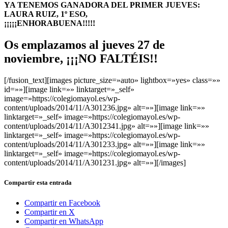
YA TENEMOS GANADORA DEL PRIMER JUEVES:
LAURA RUIZ, 1º ESO,
¡¡¡¡¡ENHORABUENA!!!!!
Os emplazamos al jueves 27 de
noviembre, ¡¡¡NO FALTÉIS!!
[/fusion_text][images picture_size=»auto» lightbox=»yes» class=»»
id=»»][image link=»» linktarget=»_self»
image=»https://colegiomayol.es/wp-
content/uploads/2014/11/A301236.jpg» alt=»»][image link=»»
linktarget=»_self» image=»https://colegiomayol.es/wp-
content/uploads/2014/11/A3012341.jpg» alt=»»][image link=»»
linktarget=»_self» image=»https://colegiomayol.es/wp-
content/uploads/2014/11/A301233.jpg» alt=»»][image link=»»
linktarget=»_self» image=»https://colegiomayol.es/wp-
content/uploads/2014/11/A301231.jpg» alt=»»][/images]
Compartir esta entrada
Compartir en Facebook
Compartir en X
Compartir en WhatsApp