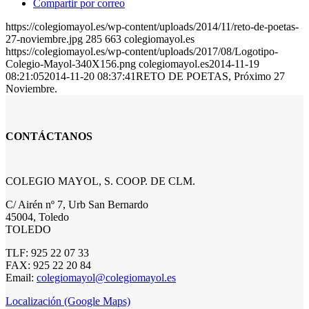
Compartir por correo
https://colegiomayol.es/wp-content/uploads/2014/11/reto-de-poetas-
27-noviembre.jpg
285
663
colegiomayol.es
https://colegiomayol.es/wp-content/uploads/2017/08/Logotipo-
Colegio-Mayol-340X156.png
colegiomayol.es
2014-11-19
08:21:05
2014-11-20 08:37:41
RETO DE POETAS, Próximo 27
Noviembre.
CONTÁCTANOS
COLEGIO MAYOL, S. COOP. DE CLM.
C/ Airén nº 7, Urb San Bernardo
45004, Toledo
TOLEDO
TLF: 925 22 07 33
FAX: 925 22 20 84
Email:
colegiomayol@colegiomayol.es
Localización (Google Maps)