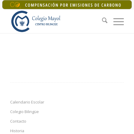
+34 925 22 07 33
|
colegiomayol@colegiomayol.es
Calendario Escolar
Colegio Bilingüe
Contacto
Historia