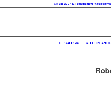
+34 925 22 07 33
|
colegiomayol@colegiomay
EL COLEGIO
C. ED. INFANTIL
Rob