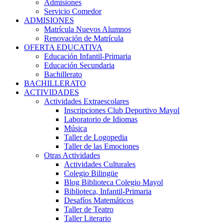
Admisiones
Servicio Comedor
ADMISIONES
Matrícula Nuevos Alumnos
Renovación de Matrícula
OFERTA EDUCATIVA
Educación Infantil-Primaria
Educación Secundaria
Bachillerato
BACHILLERATO
ACTIVIDADES
Actividades Extraescolares
Inscripciones Club Deportivo Mayol
Laboratorio de Idiomas
Música
Taller de Logopedia
Taller de las Emociones
Otras Actividades
Actividades Culturales
Colegio Bilingüe
Blog Biblioteca Colegio Mayol
Biblioteca, Infantil-Primaria
Desafíos Matemáticos
Taller de Teatro
Taller Literario