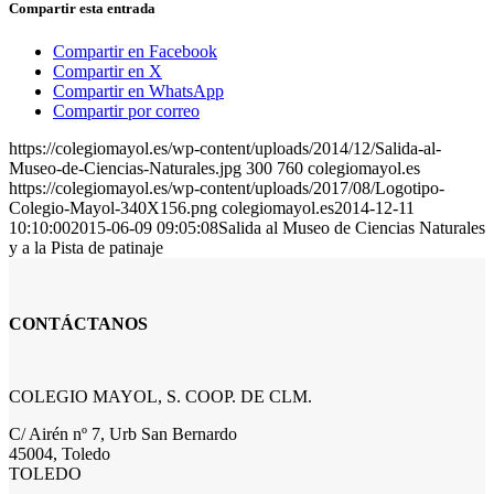
Compartir esta entrada
Compartir en Facebook
Compartir en X
Compartir en WhatsApp
Compartir por correo
https://colegiomayol.es/wp-content/uploads/2014/12/Salida-al-
Museo-de-Ciencias-Naturales.jpg
300
760
colegiomayol.es
https://colegiomayol.es/wp-content/uploads/2017/08/Logotipo-
Colegio-Mayol-340X156.png
colegiomayol.es
2014-12-11
10:10:00
2015-06-09 09:05:08
Salida al Museo de Ciencias Naturales
y a la Pista de patinaje
CONTÁCTANOS
COLEGIO MAYOL, S. COOP. DE CLM.
C/ Airén nº 7, Urb San Bernardo
45004, Toledo
TOLEDO