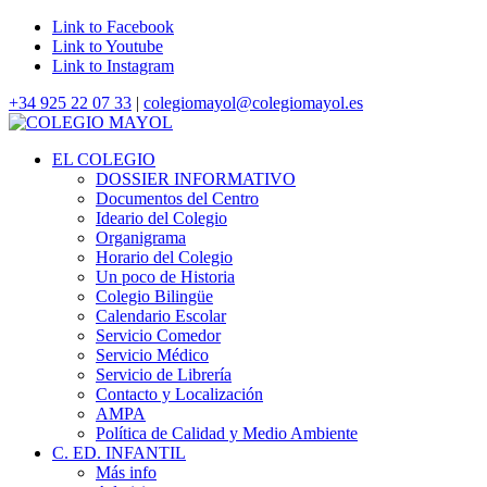
Link to Facebook
Link to Youtube
Link to Instagram
+34 925 22 07 33
|
colegiomayol@colegiomayol.es
EL COLEGIO
DOSSIER INFORMATIVO
Documentos del Centro
Ideario del Colegio
Organigrama
Horario del Colegio
Un poco de Historia
Colegio Bilingüe
Calendario Escolar
Servicio Comedor
Servicio Médico
Servicio de Librería
Contacto y Localización
AMPA
Política de Calidad y Medio Ambiente
C. ED. INFANTIL
Más info