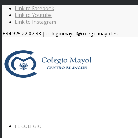
Link to Facebook
Link to Youtube
Link to Instagram
+34 925 22 07 33
|
colegiomayol@colegiomayol.es
EL COLEGIO