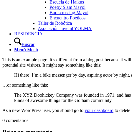
Escuela de Haikus
Poetry Slam Mayol
Bookcrossing Mayol
Encuentro Poéticos
Taller de Robótica
Asociación Juvenil YOLMA
RESIDENCIA
Buscar
Menú
Menú
This is an example page. It’s different from a blog post because it wi
potential site visitors. It might say something like this:
Hi there! I’m a bike messenger by day, aspiring actor by night, a
…or something like this:
The XYZ Doohickey Company was founded in 1971, and has been
kinds of awesome things for the Gotham community.
As a new WordPress user, you should go to
your dashboard
to delete
0
comentarios
Dejar un comentario