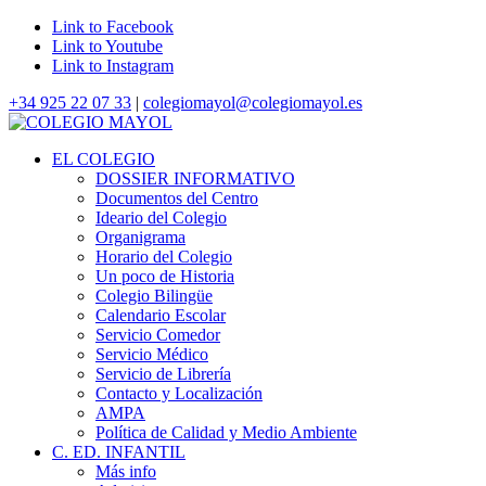
Link to Facebook
Link to Youtube
Link to Instagram
+34 925 22 07 33
|
colegiomayol@colegiomayol.es
EL COLEGIO
DOSSIER INFORMATIVO
Documentos del Centro
Ideario del Colegio
Organigrama
Horario del Colegio
Un poco de Historia
Colegio Bilingüe
Calendario Escolar
Servicio Comedor
Servicio Médico
Servicio de Librería
Contacto y Localización
AMPA
Política de Calidad y Medio Ambiente
C. ED. INFANTIL
Más info