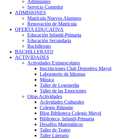
Admisiones
Servicio Comedor
ADMISIONES
Matrícula Nuevos Alumnos
Renovación de Matrícula
OFERTA EDUCATIVA
Educación Infantil-Primaria
Educación Secundaria
Bachillerato
BACHILLERATO
ACTIVIDADES
Actividades Extraescolares
Inscripciones Club Deportivo Mayol
Laboratorio de Idiomas
Música
Taller de Logopedia
Taller de las Emociones
Otras Actividades
Actividades Culturales
Colegio Bilingüe
Blog Biblioteca Colegio Mayol
Biblioteca, Infantil-Primaria
Desafíos Matemáticos
Taller de Teatro
Taller Literario