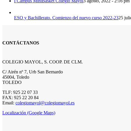
I Campus MiniBasket Colegio Mayol
3 agosto, 2022 - 2:16 pm
ESO y Bachillerato. Comienzo del nuevo curso 2022-23
25 jul
CONTÁCTANOS
COLEGIO MAYOL, S. COOP. DE CLM.
C/ Airén nº 7, Urb San Bernardo
45004, Toledo
TOLEDO
TLF: 925 22 07 33
FAX: 925 22 20 84
Email:
colegiomayol@colegiomayol.es
Localización (Google Maps)