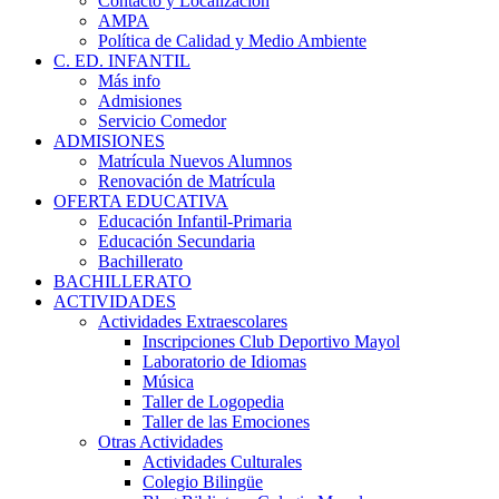
Contacto y Localización
AMPA
Política de Calidad y Medio Ambiente
C. ED. INFANTIL
Más info
Admisiones
Servicio Comedor
ADMISIONES
Matrícula Nuevos Alumnos
Renovación de Matrícula
OFERTA EDUCATIVA
Educación Infantil-Primaria
Educación Secundaria
Bachillerato
BACHILLERATO
ACTIVIDADES
Actividades Extraescolares
Inscripciones Club Deportivo Mayol
Laboratorio de Idiomas
Música
Taller de Logopedia
Taller de las Emociones
Otras Actividades
Actividades Culturales
Colegio Bilingüe