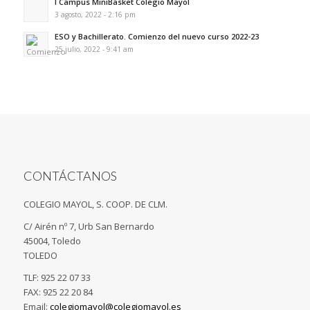
I Campus MiniBasket Colegio Mayol
3 agosto, 2022 - 2:16 pm
ESO y Bachillerato. Comienzo del nuevo curso 2022-23
25 julio, 2022 - 9:41 am
CONTÁCTANOS
COLEGIO MAYOL, S. COOP. DE CLM.
C/ Airén nº 7, Urb San Bernardo
45004, Toledo
TOLEDO
TLF: 925 22 07 33
FAX: 925 22 20 84
Email:
colegiomayol@colegiomayol.es