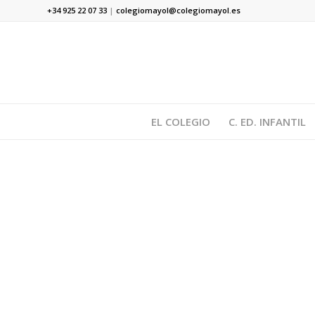
+34 925 22 07 33
|
colegiomayol@colegiomayol.es
EL COLEGIO
C. ED. INFANTIL