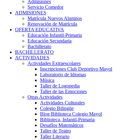
Admisiones
Servicio Comedor
ADMISIONES
Matrícula Nuevos Alumnos
Renovación de Matrícula
OFERTA EDUCATIVA
Educación Infantil-Primaria
Educación Secundaria
Bachillerato
BACHILLERATO
ACTIVIDADES
Actividades Extraescolares
Inscripciones Club Deportivo Mayol
Laboratorio de Idiomas
Música
Taller de Logopedia
Taller de las Emociones
Otras Actividades
Actividades Culturales
Colegio Bilingüe
Blog Biblioteca Colegio Mayol
Biblioteca, Infantil-Primaria
Desafíos Matemáticos
Taller de Teatro
Taller Literario