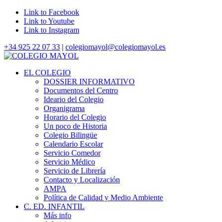
Link to Facebook
Link to Youtube
Link to Instagram
+34 925 22 07 33
|
colegiomayol@colegiomayol.es
EL COLEGIO
DOSSIER INFORMATIVO
Documentos del Centro
Ideario del Colegio
Organigrama
Horario del Colegio
Un poco de Historia
Colegio Bilingüe
Calendario Escolar
Servicio Comedor
Servicio Médico
Servicio de Librería
Contacto y Localización
AMPA
Política de Calidad y Medio Ambiente
C. ED. INFANTIL
Más info