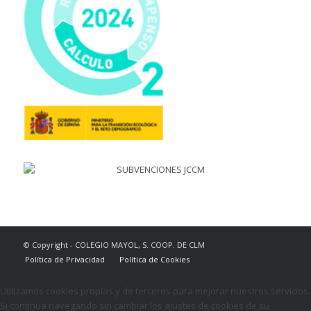
© Copyright - COLEGIO MAYOL, S. COOP. DE CLM
Política de Privacidad
Política de Cookies
Utilizamos cookies propias y de terceros para mejorar nuestros servicios.
Si continua navegando sin cambiar los ajustes de cookies de su