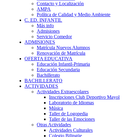
Contacto y Localización
AMPA
Política de Calidad y Medio Ambiente
C. ED. INFANTIL
Más info
Admisiones
Servicio Comedor
ADMISIONES
Matrícula Nuevos Alumnos
Renovación de Matrícula
OFERTA EDUCATIVA
Educación Infantil-Primaria
Educación Secundaria
Bachillerato
BACHILLERATO
ACTIVIDADES
Actividades Extraescolares
Inscripciones Club Deportivo Mayol
Laboratorio de Idiomas
Música
Taller de Logopedia
Taller de las Emociones
Otras Actividades
Actividades Culturales
Colegio Bilingüe