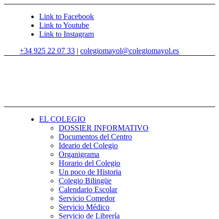
Link to Facebook
Link to Youtube
Link to Instagram
+34 925 22 07 33
|
colegiomayol@colegiomayol.es
EL COLEGIO
DOSSIER INFORMATIVO
Documentos del Centro
Ideario del Colegio
Organigrama
Horario del Colegio
Un poco de Historia
Colegio Bilingüe
Calendario Escolar
Servicio Comedor
Servicio Médico
Servicio de Librería