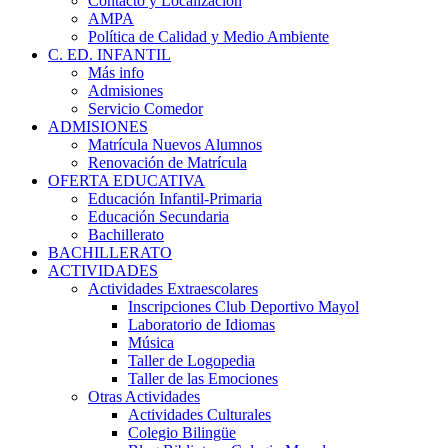
Contacto y Localización
AMPA
Política de Calidad y Medio Ambiente
C. ED. INFANTIL
Más info
Admisiones
Servicio Comedor
ADMISIONES
Matrícula Nuevos Alumnos
Renovación de Matrícula
OFERTA EDUCATIVA
Educación Infantil-Primaria
Educación Secundaria
Bachillerato
BACHILLERATO
ACTIVIDADES
Actividades Extraescolares
Inscripciones Club Deportivo Mayol
Laboratorio de Idiomas
Música
Taller de Logopedia
Taller de las Emociones
Otras Actividades
Actividades Culturales
Colegio Bilingüe