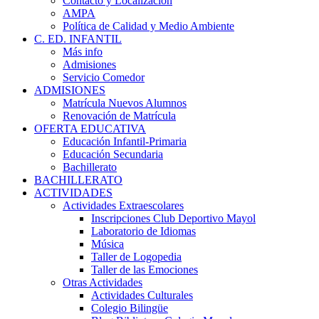
Contacto y Localización
AMPA
Política de Calidad y Medio Ambiente
C. ED. INFANTIL
Más info
Admisiones
Servicio Comedor
ADMISIONES
Matrícula Nuevos Alumnos
Renovación de Matrícula
OFERTA EDUCATIVA
Educación Infantil-Primaria
Educación Secundaria
Bachillerato
BACHILLERATO
ACTIVIDADES
Actividades Extraescolares
Inscripciones Club Deportivo Mayol
Laboratorio de Idiomas
Música
Taller de Logopedia
Taller de las Emociones
Otras Actividades
Actividades Culturales
Colegio Bilingüe