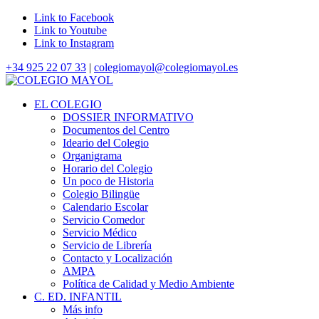
Link to Facebook
Link to Youtube
Link to Instagram
+34 925 22 07 33
|
colegiomayol@colegiomayol.es
EL COLEGIO
DOSSIER INFORMATIVO
Documentos del Centro
Ideario del Colegio
Organigrama
Horario del Colegio
Un poco de Historia
Colegio Bilingüe
Calendario Escolar
Servicio Comedor
Servicio Médico
Servicio de Librería
Contacto y Localización
AMPA
Política de Calidad y Medio Ambiente
C. ED. INFANTIL
Más info