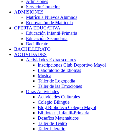
Admisiones
Servicio Comedor
ADMISIONES
Matrícula Nuevos Alumnos
Renovación de Matrícula
OFERTA EDUCATIVA
Educación Infantil-Primaria
Educación Secundaria
Bachillerato
BACHILLERATO
ACTIVIDADES
Actividades Extraescolares
Inscripciones Club Deportivo Mayol
Laboratorio de Idiomas
Música
Taller de Logopedia
Taller de las Emociones
Otras Actividades
Actividades Culturales
Colegio Bilingüe
Blog Biblioteca Colegio Mayol
Biblioteca, Infantil-Primaria
Desafíos Matemáticos
Taller de Teatro
Taller Literario