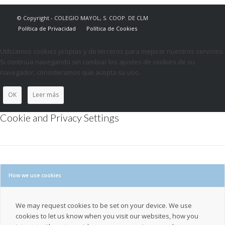
© Copyright - COLEGIO MAYOL, S. COOP. DE CLM
Política de Privacidad
Política de Cookies
Utilizamos cookies propias y de terceros para mejorar nuestros servicios.
Si continua navegando sin cambiar los ajustes de cookies de su
navegador, consideramos que acepta su uso.
OK
Leer más
Cookie and Privacy Settings
How we use cookies
We may request cookies to be set on your device. We use
cookies to let us know when you visit our websites, how you