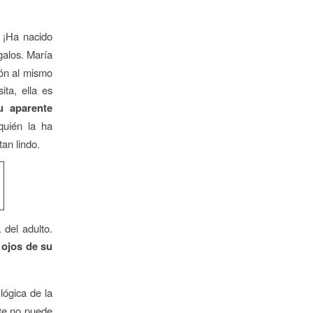
¡Ha nacido
galos. María
ión al mismo
ta, ella es
u aparente
uién la ha
an lindo.
 del adulto.
 ojos de su
 lógica de la
te no puede