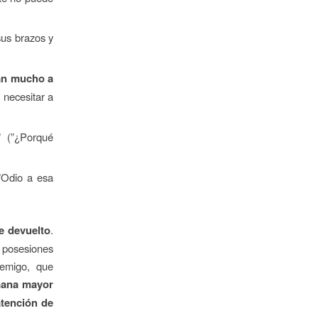
sus brazos y
tan mucho a
 necesitar a
” (”¿Porqué
(”Odio a esa
e devuelto
.
 posesiones
nemigo, que
mana mayor
atención de