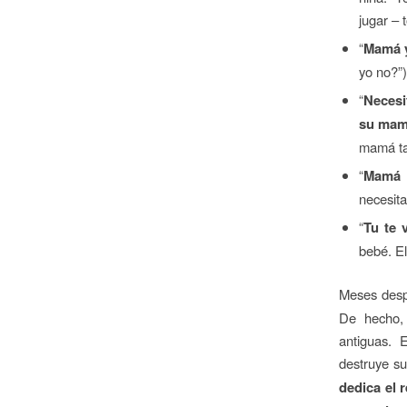
jugar – 
“
Mamá y
yo no?”)
“
Necesi
su mam
mamá ta
“
Mamá 
necesit
“
Tu te 
bebé. El
Meses despu
De hecho, 
antiguas. 
destruye s
dedica el 