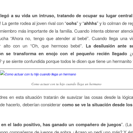
legó a su vida un intruso, tratando de ocupar su lugar central
! La gente rodea al joven rival con “
oohs
” y “
ahhhs
” y lo colman de re
 miembro más importante de la familia. Cuando intenta obtener atenc
ucha “Ahora no, tengo que atender al bebé”. Cuando llega una visi
r alto con un “Oh, que hermoso bebé”.
La desilusión ante s
ón se transforma en enojo con el pequeño recién llegado
¿q
 y se siente confundida porque todos le dicen que tiene un hermanito t
Como actuar con tu hijo cuando llega un hermano
es en esta situación tratarán de suavizar las cosas desde la lógica
de hacerlo, deberían considerar
como se ve la situación desde los
 en el lado positivo, has ganado un compañero de juegos
”. (La
Tengo compañeros de juegos de sobra ¿Acaso yo pedí uno más? Y és