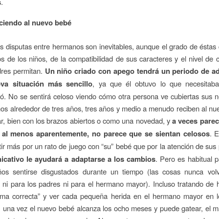
s
.
ciendo al nuevo bebé
s disputas entre hermanos son inevitables, aunque el grado de ésta
s de los niños, de la compatibilidad de sus caracteres y el nivel de c
dres permitan.
Un niño criado con apego tendrá un periodo de a
eva situación más sencillo
, ya que él obtuvo lo que necesitab
tó. No se sentirá celoso viendo cómo otra persona ve cubiertas sus 
ños alrededor de tres años, tres años y medio a menudo reciben al n
ar, bien con los brazos abiertos o como una novedad, y
a veces pare
, al menos aparentemente, no parece que se sientan celosos
. 
ir más por un rato de juego con “su” bebé que por la atención de sus
cativo le ayudará a adaptarse a los cambios
. Pero es habitual 
os sentirse disgustados durante un tiempo (las cosas nunca vol
s ni para los padres ni para el hermano mayor). Incluso tratando de 
rma correcta” y ver cada pequeña herida en el hermano mayor en l
 una vez el nuevo bebé alcanza los ocho meses y puede gatear, el m