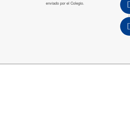
Para ACTUALIZAR SUS DATOS debe
hacerlo desde un correo Newsletter ya
enviado por el Colegio.