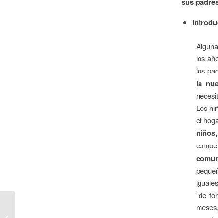
sus padre
Introdu
Alguna
los año
los pa
la nu
necesi
Los ni
el hog
niños
compet
comuni
pequeñ
iguale
“de fo
meses,
IV Edición Poetry Slam