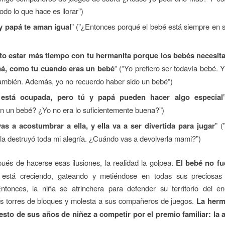
todo lo que hace es llorar”)
 papá te aman igual
” (”¿Entonces porqué el bebé está siempre en 
to estar más tiempo con tu hermanita porque los bebés necesi
á, como tu cuando eras un bebé
” (”Yo prefiero ser todavía bebé. Y
mbién. Además, yo no recuerdo haber sido un bebé”)
está ocupada, pero tú y papá pueden hacer algo especial
an un bebé? ¿Yo no era lo suficientemente buena?”)
vas a acostumbrar a ella, y ella va a ser divertida para jugar
” 
la destruyó toda mi alegría. ¿Cuándo vas a devolverla mami?”)
és de hacerse esas ilusiones, la realidad la golpea.
El bebé no fu
está creciendo, gateando y metiéndose en todas sus preciosas
Entonces, la niña se atrinchera para defender su territorio del e
us torres de bloques y molesta a sus compañeros de juegos.
La her
resto de sus años de niñez a competir por el premio familiar: la 