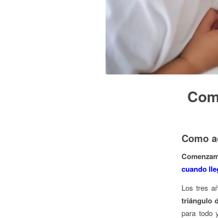
Como
Como ac
Comenzamos
cuando ll
Los tres a
triángulo 
para todo 