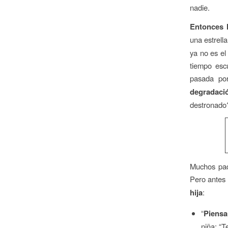
nadie.
Entonces l
una estrella
ya no es el
tiempo esc
pasada po
degradaci
destronado?
Muchos padr
Pero antes 
hija
:
“
Piensa
niña: “