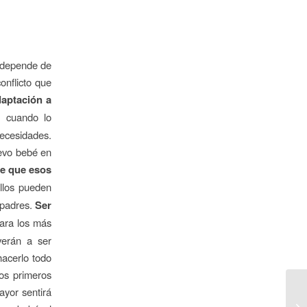
s depende de
onflicto que
daptación a
a cuando lo
necesidades.
uevo bebé en
ce que esos
Ellos pueden
 padres.
Ser
para los más
verán a ser
hacerlo todo
os primeros
ayor sentirá