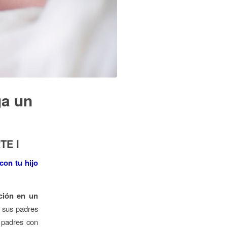
ga un
TE I
on tu hijo
ción en un
e sus padres
 padres con