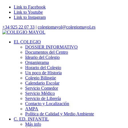
Link to Facebook
Link to Youtube
Link to Instagram
+34 925 22 07 33
|
colegiomayol@colegiomayol.es
EL COLEGIO
DOSSIER INFORMATIVO
Documentos del Centro
Ideario del Colegio
Organigrama
Horario del Colegio
Un poco de Historia
Colegio Bilingüe
Calendario Escolar
Servicio Comedor
Servicio Médico
Servicio de Librería
Contacto y Localización
AMPA
Política de Calidad y Medio Ambiente
C. ED. INFANTIL
Más info