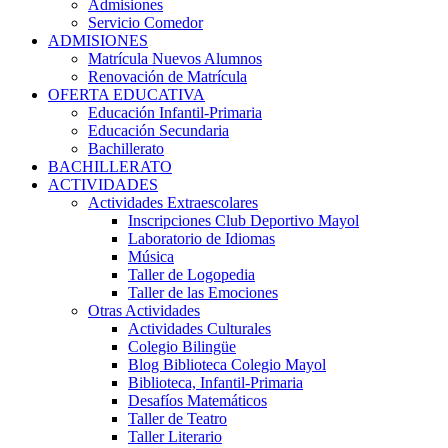
Admisiones
Servicio Comedor
ADMISIONES
Matrícula Nuevos Alumnos
Renovación de Matrícula
OFERTA EDUCATIVA
Educación Infantil-Primaria
Educación Secundaria
Bachillerato
BACHILLERATO
ACTIVIDADES
Actividades Extraescolares
Inscripciones Club Deportivo Mayol
Laboratorio de Idiomas
Música
Taller de Logopedia
Taller de las Emociones
Otras Actividades
Actividades Culturales
Colegio Bilingüe
Blog Biblioteca Colegio Mayol
Biblioteca, Infantil-Primaria
Desafíos Matemáticos
Taller de Teatro
Taller Literario