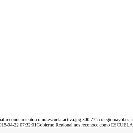
al-reconocimiento-como-escuela-activa.jpg
300
775
colegiomayol.es
h
015-04-22 07:32:01
Gobierno Regional nos reconoce como ESCUE