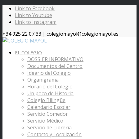
Link to Facebook
Link to Youtube
Link to Instagram
+34 925 22 07 33
|
colegiomayol@colegiomayol.es
EL COLEGIO
DOSSIER INFORMATIVO
Documentos del Centro
Ideario del Colegio
Organigrama
Horario del Colegio
Un poco de Historia
Colegio Bilingüe
Calendario Escolar
Servicio Comedor
Servicio Médico
Servicio de Librería
Contacto y Localización