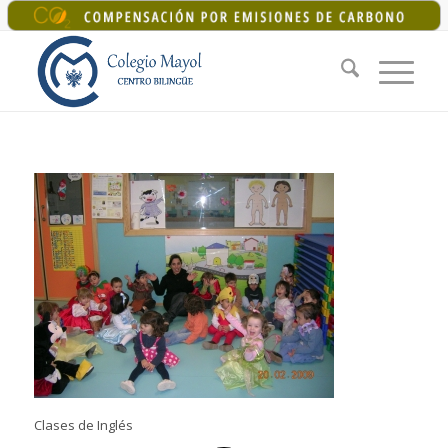
+34 925 22 07 33
|
colegiomayol@colegiomayol.es
Clases de Inglés