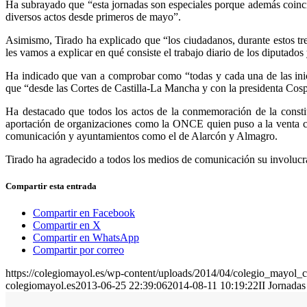
Ha subrayado que “esta jornadas son especiales porque además coincid
diversos actos desde primeros de mayo”.
Asimismo, Tirado ha explicado que “los ciudadanos, durante estos tres 
les vamos a explicar en qué consiste el trabajo diario de los diputado
Ha indicado que van a comprobar como “todas y cada una de las inic
que “desde las Cortes de Castilla-La Mancha y con la presidenta Cosped
Ha destacado que todos los actos de la conmemoración de la constitu
aportación de organizaciones como la ONCE quien puso a la venta ci
comunicación y ayuntamientos como el de Alarcón y Almagro.
Tirado ha agradecido a todos los medios de comunicación su involucra
Compartir esta entrada
Compartir en Facebook
Compartir en X
Compartir en WhatsApp
Compartir por correo
https://colegiomayol.es/wp-content/uploads/2014/04/colegio_mayol_c
colegiomayol.es
2013-06-25 22:39:06
2014-08-11 10:19:22
II Jornadas