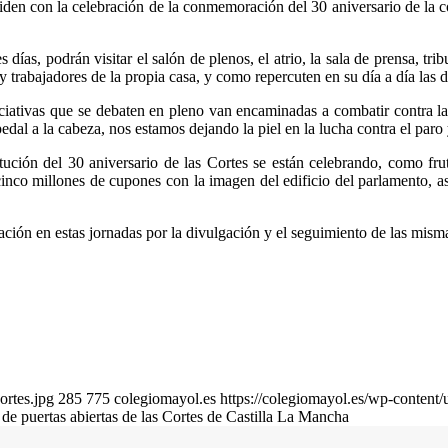
en con la celebración de la conmemoración del 30 aniversario de la co
días, podrán visitar el salón de plenos, el atrio, la sala de prensa, tri
s y trabajadores de la propia casa, y como repercuten en su día a día las
iativas que se debaten en pleno van encaminadas a combatir contra la 
al a la cabeza, nos estamos dejando la piel en la lucha contra el paro 
ción del 30 aniversario de las Cortes se están celebrando, como fruto
nco millones de cupones con la imagen del edificio del parlamento, 
ción en estas jornadas por la divulgación y el seguimiento de las misma
ortes.jpg
285
775
colegiomayol.es
https://colegiomayol.es/wp-conten
 de puertas abiertas de las Cortes de Castilla La Mancha