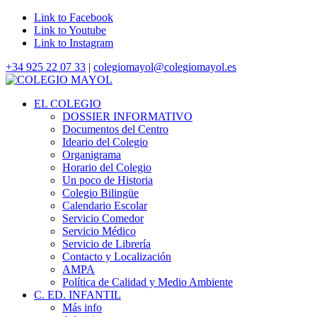
Link to Facebook
Link to Youtube
Link to Instagram
+34 925 22 07 33
|
colegiomayol@colegiomayol.es
EL COLEGIO
DOSSIER INFORMATIVO
Documentos del Centro
Ideario del Colegio
Organigrama
Horario del Colegio
Un poco de Historia
Colegio Bilingüe
Calendario Escolar
Servicio Comedor
Servicio Médico
Servicio de Librería
Contacto y Localización
AMPA
Política de Calidad y Medio Ambiente
C. ED. INFANTIL
Más info