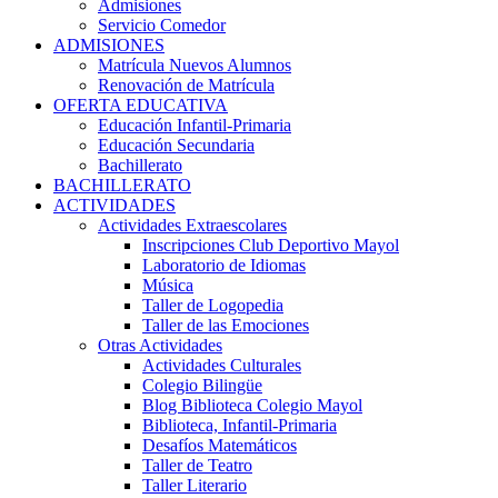
Admisiones
Servicio Comedor
ADMISIONES
Matrícula Nuevos Alumnos
Renovación de Matrícula
OFERTA EDUCATIVA
Educación Infantil-Primaria
Educación Secundaria
Bachillerato
BACHILLERATO
ACTIVIDADES
Actividades Extraescolares
Inscripciones Club Deportivo Mayol
Laboratorio de Idiomas
Música
Taller de Logopedia
Taller de las Emociones
Otras Actividades
Actividades Culturales
Colegio Bilingüe
Blog Biblioteca Colegio Mayol
Biblioteca, Infantil-Primaria
Desafíos Matemáticos
Taller de Teatro
Taller Literario