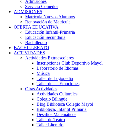
Admisiones
Servicio Comedor
ADMISIONES
Matrícula Nuevos Alumnos
Renovación de Matrícula
OFERTA EDUCATIVA
Educación Infantil-Primaria
Educación Secundaria
Bachillerato
BACHILLERATO
ACTIVIDADES
Actividades Extraescolares
Inscripciones Club Deportivo Mayol
Laboratorio de Idiomas
Música
Taller de Logopedia
Taller de las Emociones
Otras Actividades
Actividades Culturales
Colegio Bilingüe
Blog Biblioteca Colegio Mayol
Biblioteca, Infantil-Primaria
Desafíos Matemáticos
Taller de Teatro
Taller Literario