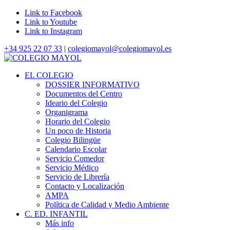
Link to Facebook
Link to Youtube
Link to Instagram
+34 925 22 07 33
|
colegiomayol@colegiomayol.es
EL COLEGIO
DOSSIER INFORMATIVO
Documentos del Centro
Ideario del Colegio
Organigrama
Horario del Colegio
Un poco de Historia
Colegio Bilingüe
Calendario Escolar
Servicio Comedor
Servicio Médico
Servicio de Librería
Contacto y Localización
AMPA
Política de Calidad y Medio Ambiente
C. ED. INFANTIL
Más info