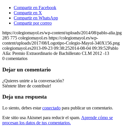
Compartir en Facebook
Compartir en X
Compartir en WhatsApp
Compartir por correo
https://colegiomayol.es/wp-content/uploads/2014/08/pablo-alia.jpg
285
775
colegiomayol.es
https://colegiomayol.es/wp-
content/uploads/2017/08/Logotipo-Colegio-Mayol-340X156.png
colegiomayol.es
2013-09-23 09:38:25
2014-08-04 09:39:52
Pablo
Alía: Premio Extraordinario de Bachillerato CLM 2012 -13
0
comentarios
Dejar un comentario
¿Quieres unirte a la conversación?
Siéntete libre de contribuir!
Deja una respuesta
Lo siento, debes estar
conectado
para publicar un comentario.
Este sitio usa Akismet para reducir el spam.
Aprende cómo se
procesan los datos de tus comentarios.