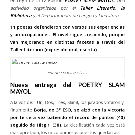
entrega de la IV Edición
POETRY SLAM MAYOL
, una
actividad organizada por el
Taller Literario
,
la
Biblioteca
y el Departamento de Lengua y Literatura.
11 poetas defendieron con versos sus experiencias
y preocupaciones
.
El nivel sigue creciendo, porque
van mejorando en distintas facetas a través del
Taller Literario (expresión oral, escrita)
.
POETRY SLAM – 4ª Edición
Nueva entrega del POETRY SLAM
MAYOL
A la voz de: ¡ Un, Dos, Tres, Slam!, los jurados votaron y
finalmente
Borja, de 3º ESO, se alzó con la victoria
por tercera vez batiendo el récord de puntos (40)
seguido de Hitgirl (38)
. La clasificación cada vez está
más apretada, los cinco primeros puestos quedan así: