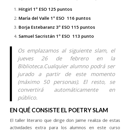
Hitgirl 1º ESO 125 puntos
María del Valle 1º ESO 116 puntos
Borja Estebaranz 3º ESO 115 puntos
Samuel Sacristán 1º ESO 113 punto
Os emplazamos al siguiente slam, el
jueves 26 de febrero en la
Biblioteca.Cualquier alumno podrá ser
jurado a partir de este momento
(máximo 50 personas). El resto, se
convertirá automáticamente en
público.
EN QUÉ CONSISTE EL POETRY SLAM
El taller literario que dirige don Jaime realiza de estas
actividades extra para los alumnos en este curso