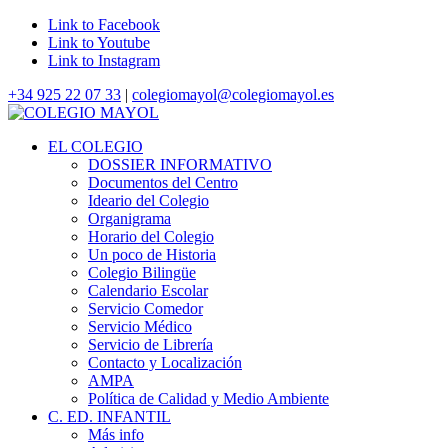
Link to Facebook
Link to Youtube
Link to Instagram
+34 925 22 07 33
|
colegiomayol@colegiomayol.es
EL COLEGIO
DOSSIER INFORMATIVO
Documentos del Centro
Ideario del Colegio
Organigrama
Horario del Colegio
Un poco de Historia
Colegio Bilingüe
Calendario Escolar
Servicio Comedor
Servicio Médico
Servicio de Librería
Contacto y Localización
AMPA
Política de Calidad y Medio Ambiente
C. ED. INFANTIL
Más info