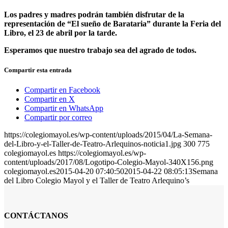
Los padres y madres podrán también disfrutar de la
representación de “El sueño de Barataria” durante la Feria del
Libro, el 23 de abril por la tarde.
Esperamos que nuestro trabajo sea del agrado de todos.
Compartir esta entrada
Compartir en Facebook
Compartir en X
Compartir en WhatsApp
Compartir por correo
https://colegiomayol.es/wp-content/uploads/2015/04/La-Semana-
del-Libro-y-el-Taller-de-Teatro-Arlequinos-noticia1.jpg
300
775
colegiomayol.es
https://colegiomayol.es/wp-
content/uploads/2017/08/Logotipo-Colegio-Mayol-340X156.png
colegiomayol.es
2015-04-20 07:40:50
2015-04-22 08:05:13
Semana
del Libro Colegio Mayol y el Taller de Teatro Arlequino’s
CONTÁCTANOS