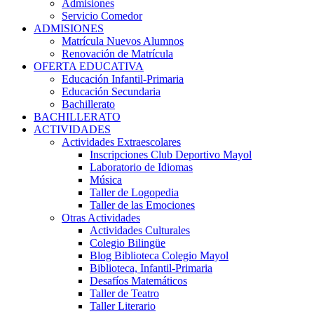
Admisiones
Servicio Comedor
ADMISIONES
Matrícula Nuevos Alumnos
Renovación de Matrícula
OFERTA EDUCATIVA
Educación Infantil-Primaria
Educación Secundaria
Bachillerato
BACHILLERATO
ACTIVIDADES
Actividades Extraescolares
Inscripciones Club Deportivo Mayol
Laboratorio de Idiomas
Música
Taller de Logopedia
Taller de las Emociones
Otras Actividades
Actividades Culturales
Colegio Bilingüe
Blog Biblioteca Colegio Mayol
Biblioteca, Infantil-Primaria
Desafíos Matemáticos
Taller de Teatro
Taller Literario