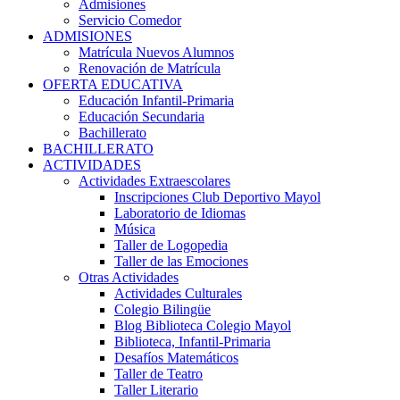
Admisiones
Servicio Comedor
ADMISIONES
Matrícula Nuevos Alumnos
Renovación de Matrícula
OFERTA EDUCATIVA
Educación Infantil-Primaria
Educación Secundaria
Bachillerato
BACHILLERATO
ACTIVIDADES
Actividades Extraescolares
Inscripciones Club Deportivo Mayol
Laboratorio de Idiomas
Música
Taller de Logopedia
Taller de las Emociones
Otras Actividades
Actividades Culturales
Colegio Bilingüe
Blog Biblioteca Colegio Mayol
Biblioteca, Infantil-Primaria
Desafíos Matemáticos
Taller de Teatro
Taller Literario