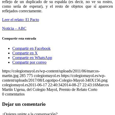
reflejo de un duplicado de su espalda (es decir, no ve su rostro,
como sería de esperar), y el resto de objetos que sí aparecen
reflejados correctamente.
Leer el relato: El Pacto
Noticia – ABC
Compartir esta entrada
Compartir en Facebook
Compartir en X
Compartir en WhatsApp
Compartir por correo
https://colegiomayol.es/wp-content/uploads/2011/06/marcos-
martin.jpg
285
775
colegiomayol.es
https://colegiomayol.es/wp-
content/uploads/2017/08/Logotipo-Colegio-Mayol-340X156.png
colegiomayol.es
2011-06-17 22:40:34
2014-08-27 22:43:16
Marcos
Martín Ugena, del Colegio Mayol, Premio de Relato Corto
0
comentarios
Dejar un comentario
¿Quieres unirte a la conversación?