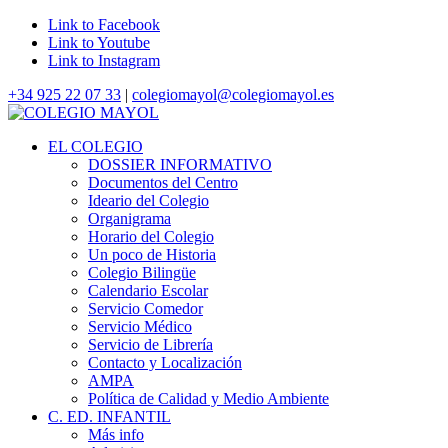
Link to Facebook
Link to Youtube
Link to Instagram
+34 925 22 07 33
|
colegiomayol@colegiomayol.es
EL COLEGIO
DOSSIER INFORMATIVO
Documentos del Centro
Ideario del Colegio
Organigrama
Horario del Colegio
Un poco de Historia
Colegio Bilingüe
Calendario Escolar
Servicio Comedor
Servicio Médico
Servicio de Librería
Contacto y Localización
AMPA
Política de Calidad y Medio Ambiente
C. ED. INFANTIL
Más info