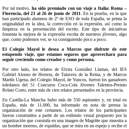
Por tal motivo,
ha sido premiado con un viaje a Italia: Roma –
Florencia, del 23 al 26 de junio de 2011
. En la prueba, en la que
han participado alumnos de 2º de ESO de toda España, se prima la
originalidad en la idea, la corrección en la expresión, así como la
limpieza en la presentación del escrito. Este tipo de iniciativas
fomenta la mejora de la expresión escrita de nuestros jóvenes, algo
que, como podemos ver, se va consiguiendo poco a poco.
El Colegio Mayol le desea a Marcos que disfrute de este
estupendo viaje, que estamos seguros que aprovechará para
seguir creciendo como creador y como persona.
Por otro lado, los relatos de Elvira González Llamas, del IES
Gabriel Alonso de Herrera, de Talavera de la Reina, y de Marcos
Martín Ugena, del Colegio Mayol, de Yuncos, fueron los ganadores
toledanos del 51 Concurso Coca-Cola Jóvenes Talentos-Premio
Relato Corto, entre más de cien relatos presentados en la provincia.
En Castilla-La Mancha hubo más de 550 aspirantes y, en total en
España, más de 11.000, ha informado en nota de prensa la
organización de este certamen. Los relatos de los participantes
fueron construidos a partir de un estímulo visual propuesto por la
organización que consistía en una imagen de Magritte que muestra a
un hombre moreno, de espaldas, que se mira en un espejo y recibe el