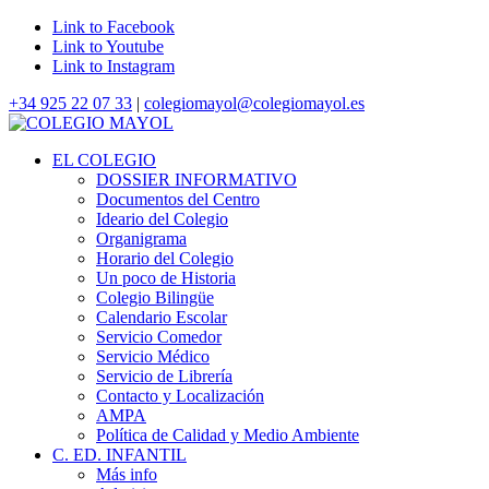
Link to Facebook
Link to Youtube
Link to Instagram
+34 925 22 07 33
|
colegiomayol@colegiomayol.es
EL COLEGIO
DOSSIER INFORMATIVO
Documentos del Centro
Ideario del Colegio
Organigrama
Horario del Colegio
Un poco de Historia
Colegio Bilingüe
Calendario Escolar
Servicio Comedor
Servicio Médico
Servicio de Librería
Contacto y Localización
AMPA
Política de Calidad y Medio Ambiente
C. ED. INFANTIL
Más info