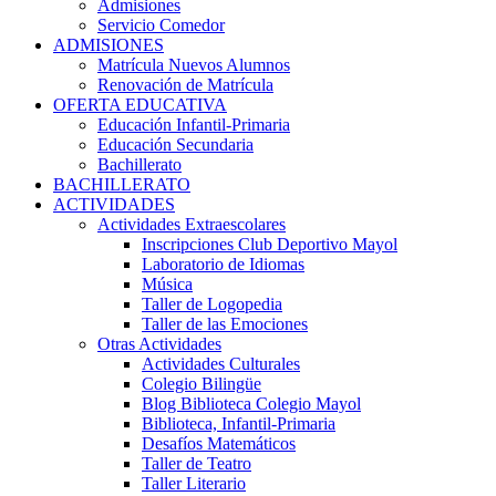
Admisiones
Servicio Comedor
ADMISIONES
Matrícula Nuevos Alumnos
Renovación de Matrícula
OFERTA EDUCATIVA
Educación Infantil-Primaria
Educación Secundaria
Bachillerato
BACHILLERATO
ACTIVIDADES
Actividades Extraescolares
Inscripciones Club Deportivo Mayol
Laboratorio de Idiomas
Música
Taller de Logopedia
Taller de las Emociones
Otras Actividades
Actividades Culturales
Colegio Bilingüe
Blog Biblioteca Colegio Mayol
Biblioteca, Infantil-Primaria
Desafíos Matemáticos
Taller de Teatro
Taller Literario