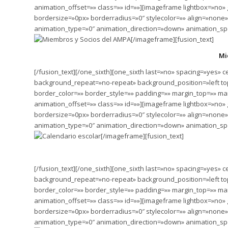
animation_offset=»» class=»» id=»»][imageframe lightbox=»no»
bordersize=»0px» borderradius=»0″ stylecolor=»» align=»none»
animation_type=»0″ animation_direction=»down» animation_spe
[/imageframe][fusion_text]
Mi
[/fusion_text][/one_sixth][one_sixth last=»no» spacing=»yes
background_repeat=»no-repeat» background_position=»left top
border_color=»» border_style=»» padding=»» margin_top=»» ma
animation_offset=»» class=»» id=»»][imageframe lightbox=»no»
bordersize=»0px» borderradius=»0″ stylecolor=»» align=»none» 
animation_type=»0″ animation_direction=»down» animation_spe
[/imageframe][fusion_text]
[/fusion_text][/one_sixth][one_sixth last=»no» spacing=»yes
background_repeat=»no-repeat» background_position=»left top
border_color=»» border_style=»» padding=»» margin_top=»» ma
animation_offset=»» class=»» id=»»][imageframe lightbox=»no»
bordersize=»0px» borderradius=»0″ stylecolor=»» align=»none»
animation_type=»0″ animation_direction=»down» animation_spe