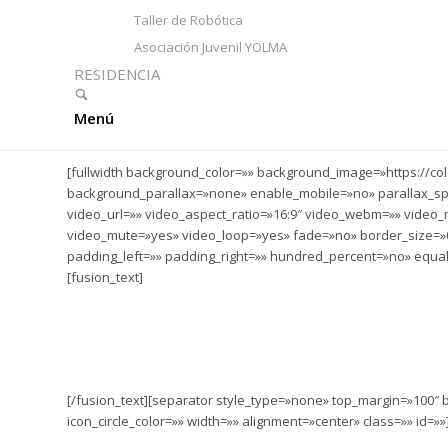
Taller de Robótica
Asociación Juvenil YOLMA
RESIDENCIA
Menú
[fullwidth background_color=»» background_image=»https://
background_parallax=»none» enable_mobile=»no» parallax_sp
video_url=»» video_aspect_ratio=»16:9″ video_webm=»» video_
video_mute=»yes» video_loop=»yes» fade=»no» border_size=»0
padding_left=»» padding_right=»» hundred_percent=»no» equa
[fusion_text]
AMPA –
[/fusion_text][separator style_type=»none» top_margin=»100″ b
icon_circle_color=»» width=»» alignment=»center» class=»» id=»»