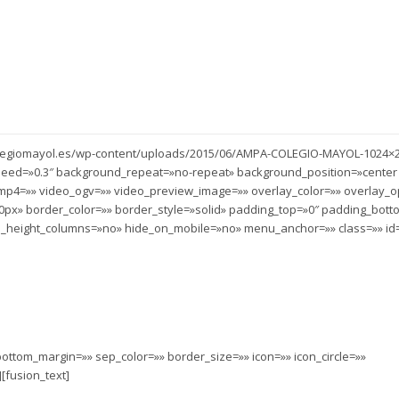
colegiomayol.es/wp-content/uploads/2015/06/AMPA-COLEGIO-MAYOL-1024×2
eed=»0.3″ background_repeat=»no-repeat» background_position=»center
mp4=»» video_ogv=»» video_preview_image=»» overlay_color=»» overlay_op
px» border_color=»» border_style=»solid» padding_top=»0″ padding_bott
l_height_columns=»no» hide_on_mobile=»no» menu_anchor=»» class=»» id=
 COLEGIO MAYOL
ottom_margin=»» sep_color=»» border_size=»» icon=»» icon_circle=»»
][fusion_text]