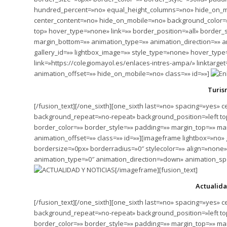
hundred_percent=»no» equal_height_columns=»no» hide_on_mob
center_content=»no» hide_on_mobile=»no» background_color=
top» hover_type=»none» link=»» border_position=»all» border_
margin_bottom=»» animation_type=»» animation_direction=»» a
gallery_id=»» lightbox_image=»» style_type=»none» hover_type
link=»https://colegiomayol.es/enlaces-intres-ampa/» linktarg
animation_offset=»» hide_on_mobile=»no» class=»» id=»»]
Turis
[/fusion_text][/one_sixth][one_sixth last=»no» spacing=»yes
background_repeat=»no-repeat» background_position=»left top
border_color=»» border_style=»» padding=»» margin_top=»» ma
animation_offset=»» class=»» id=»»][imageframe lightbox=»no»
bordersize=»0px» borderradius=»0″ stylecolor=»» align=»none» 
animation_type=»0″ animation_direction=»down» animation_spe
[/imageframe][fusion_text]
Actualida
[/fusion_text][/one_sixth][one_sixth last=»no» spacing=»yes
background_repeat=»no-repeat» background_position=»left top
border_color=»» border_style=»» padding=»» margin_top=»» ma