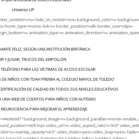
Universo UP
 center_content=»no» hide_on_mobile=»no» background_color=»» backgrou
» hover_type=»none» link=»» border_position=»all» border_size=»0px»
rgin_bottom=»» animation_type=»» animation_direction=»» animation_spee
IANTE FELIZ, SEGÚN UNA INSTITUCIÓN BRITÁNICA
MIR Y JUGAR, TRUCOS DEL EMPOLLÓN
 TELÉFONO PARA LAS VÍCTIMAS DE ACOSO ESCOLAR
S DE NIÑOS CON TDAH PREMIA AL COLEGIO MAYOL DE TOLEDO
CERTIFICACIÓN DE CALIDAD EN TODOS SUS NIVELES EDUCATIVOS
A UNA WEB DE CUENTOS PARA NIÑOS CON AUTISMO
A NEUROCIENCIA PARA MEJORAR EL APRENDIZAJE
color=»#ededd7″ background_image=»» background_parallax=»none» enable
nd_position=»left top» video_url=»» video_aspect_ratio=»16:9″ video_w
olor=»» overlay_opacity=»0.5″ video_mute=»yes» video_loop=»yes» fade=
ing_top=»20″ padding_bottom=»20″ padding_left=»» padding_right=»»