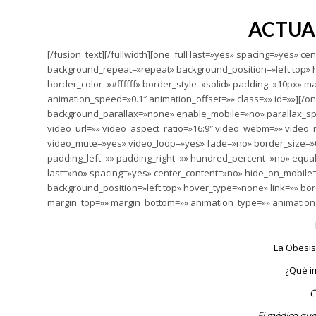
ACTUA
[/fusion_text][/fullwidth][one_full last=»yes» spacing=»yes»
background_repeat=»repeat» background_position=»left top» h
border_color=»#ffffff» border_style=»solid» padding=»10px» 
animation_speed=»0.1″ animation_offset=»» class=»» id=»»][/on
background_parallax=»none» enable_mobile=»no» parallax_sp
video_url=»» video_aspect_ratio=»16:9″ video_webm=»» video_
video_mute=»yes» video_loop=»yes» fade=»no» border_size=»0
padding_left=»» padding_right=»» hundred_percent=»no» equa
last=»no» spacing=»yes» center_content=»no» hide_on_mobil
background_position=»left top» hover_type=»none» link=»» bor
margin_top=»» margin_bottom=»» animation_type=»» animation_d
La Obesisd
¿Qué im
C
El médico que 