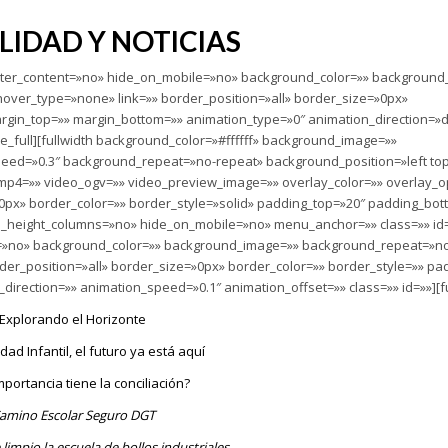
LIDAD Y NOTICIAS
 center_content=»no» hide_on_mobile=»no» background_color=»» backgroun
over_type=»none» link=»» border_position=»all» border_size=»0px»
margin_top=»» margin_bottom=»» animation_type=»0″ animation_direction=
e_full][fullwidth background_color=»#ffffff» background_image=»»
eed=»0.3″ background_repeat=»no-repeat» background_position=»left to
mp4=»» video_ogv=»» video_preview_image=»» overlay_color=»» overlay_op
px» border_color=»» border_style=»solid» padding_top=»20″ padding_bot
l_height_columns=»no» hide_on_mobile=»no» menu_anchor=»» class=»» id=
e=»no» background_color=»» background_image=»» background_repeat=»n
der_position=»all» border_size=»0px» border_color=»» border_style=»» pa
irection=»» animation_speed=»0.1″ animation_offset=»» class=»» id=»»][f
Explorando el Horizonte
ad Infantil, el futuro ya está aquí
portancia tiene la conciliación?
amino Escolar Seguro DGT
limpio la escuela de bollos industriales