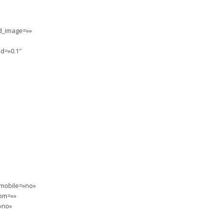
nd_image=»»
d=»0.1″
_mobile=»no»
ebm=»»
»no»