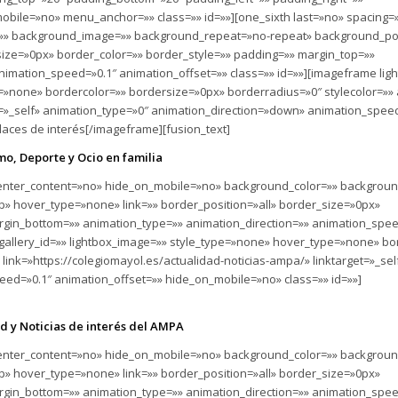
ile=»no» menu_anchor=»» class=»» id=»»][one_sixth last=»no» spacing=
»» background_image=»» background_repeat=»no-repeat» background_pos
size=»0px» border_color=»» border_style=»» padding=»» margin_top=»»
nimation_speed=»0.1″ animation_offset=»» class=»» id=»»][imageframe lig
=»none» bordercolor=»» bordersize=»0px» borderradius=»0″ stylecolor=»»
et=»_self» animation_type=»0″ animation_direction=»down» animation_spee
[/imageframe][fusion_text]
mo, Deporte y Ocio en familia
» center_content=»no» hide_on_mobile=»no» background_color=»» backgrou
» hover_type=»none» link=»» border_position=»all» border_size=»0px»
rgin_bottom=»» animation_type=»» animation_direction=»» animation_spee
 gallery_id=»» lightbox_image=»» style_type=»none» hover_type=»none» bo
link=»https://colegiomayol.es/actualidad-noticias-ampa/» linktarget=»_sel
ed=»0.1″ animation_offset=»» hide_on_mobile=»no» class=»» id=»»]
d y Noticias de interés del AMPA
» center_content=»no» hide_on_mobile=»no» background_color=»» backgrou
» hover_type=»none» link=»» border_position=»all» border_size=»0px»
rgin_bottom=»» animation_type=»» animation_direction=»» animation_spee