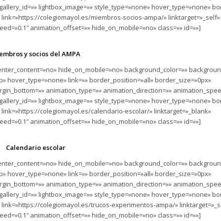
 gallery_id=»» lightbox_image=»» style_type=»none» hover_type=»none» bo
 link=»https://colegiomayol.es/miembros-socios-ampa/» linktarget=»_self»
ed=»0.1″ animation_offset=»» hide_on_mobile=»no» class=»» id=»»]
embros y socios del AMPA
» center_content=»no» hide_on_mobile=»no» background_color=»» backgrou
» hover_type=»none» link=»» border_position=»all» border_size=»0px»
rgin_bottom=»» animation_type=»» animation_direction=»» animation_spee
 gallery_id=»» lightbox_image=»» style_type=»none» hover_type=»none» bo
link=»https://colegiomayol.es/calendario-escolar/» linktarget=»_blank»
ed=»0.1″ animation_offset=»» hide_on_mobile=»no» class=»» id=»»]
Calendario escolar
» center_content=»no» hide_on_mobile=»no» background_color=»» backgrou
» hover_type=»none» link=»» border_position=»all» border_size=»0px»
rgin_bottom=»» animation_type=»» animation_direction=»» animation_spee
 gallery_id=»» lightbox_image=»» style_type=»none» hover_type=»none» bo
 link=»https://colegiomayol.es/trucos-experimentos-ampa/» linktarget=»_s
ed=»0.1″ animation_offset=»» hide_on_mobile=»no» class=»» id=»»]