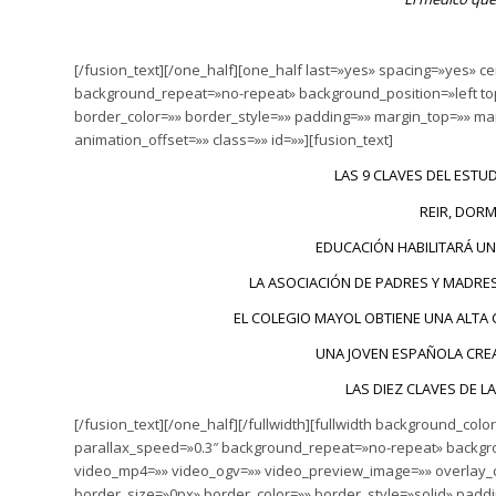
[/fusion_text][/one_half][one_half last=»yes» spacing=»yes»
background_repeat=»no-repeat» background_position=»left top
border_color=»» border_style=»» padding=»» margin_top=»» ma
animation_offset=»» class=»» id=»»][fusion_text]
LAS 9 CLAVES DEL ESTUD
REIR, DOR
EDUCACIÓN HABILITARÁ UN
LA ASOCIACIÓN DE PADRES Y MADRE
EL COLEGIO MAYOL OBTIENE UNA ALTA 
UNA JOVEN ESPAÑOLA CRE
LAS DIEZ CLAVES DE L
[/fusion_text][/one_half][/fullwidth][fullwidth background_
parallax_speed=»0.3″ background_repeat=»no-repeat» backgrou
video_mp4=»» video_ogv=»» video_preview_image=»» overlay_c
border_size=»0px» border_color=»» border_style=»solid» padd