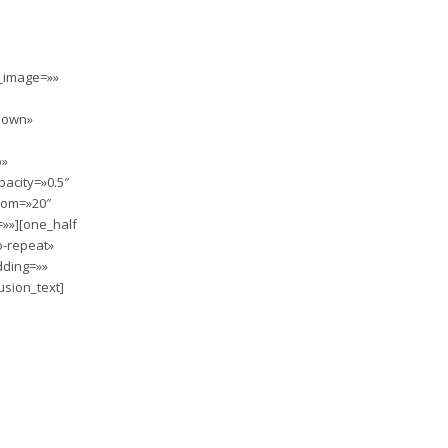
d_image=»»
»down»
p»
acity=»0.5″
tom=»20″
»»][one_half
o-repeat»
dding=»»
usion_text]