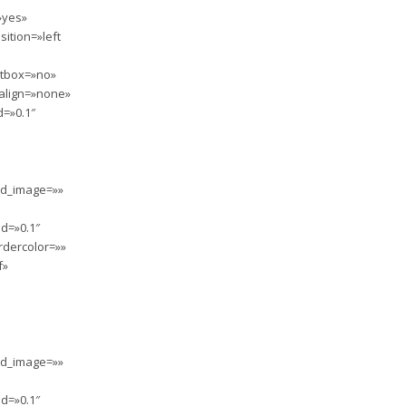
»yes»
ition=»left
htbox=»no»
 align=»none»
d=»0.1″
nd_image=»»
d=»0.1″
rdercolor=»»
f»
nd_image=»»
d=»0.1″