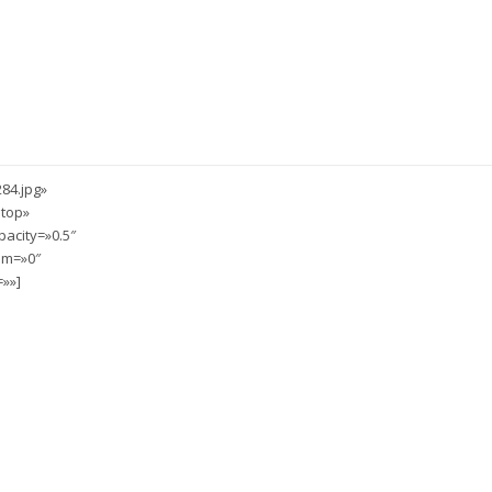
84.jpg»
 top»
acity=»0.5″
om=»0″
»»]